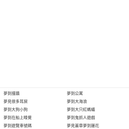
夢到撞牆
夢到公寓
夢見很多耳屎
夢到大海浪
夢到大狗小狗
夢到大只紅螞蟻
夢到在船上睡覺
夢到鬼抓人遊戲
夢到遊覽車號碼
夢見蓋章夢到蓮花