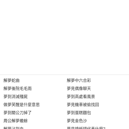
解夢蛇曲
解夢中六合彩
解夢後院毛毛雨
夢見偶像聊天
夢到消滅殭屍
夢到高處看風景
做夢笑醒是什麼意思
夢見機車被偷找回
夢到關公刀掉了
夢到蛋糕麵包
周公解夢蟾蜍
夢見金色沙
解夢沾到血
夢見燒紙錢代表什麼?