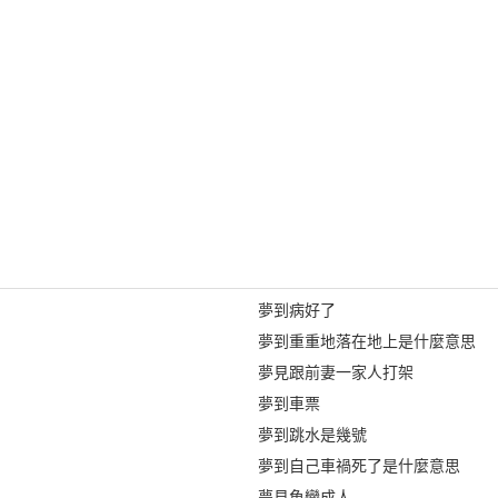
夢到病好了
夢到重重地落在地上是什麼意思
夢見跟前妻一家人打架
夢到車票
夢到跳水是幾號
夢到自己車禍死了是什麼意思
夢見魚變成人