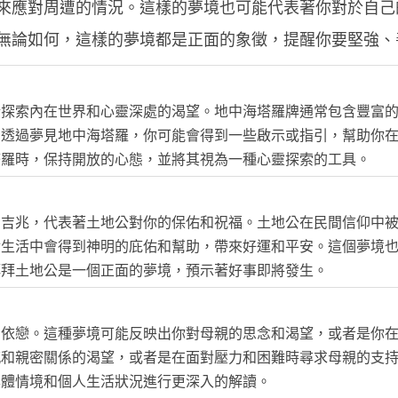
來應對周遭的情況。這樣的夢境也可能代表著你對於自己
無論如何，這樣的夢境都是正面的象徵，提醒你要堅強、
於探索內在世界和心靈深處的渴望。地中海塔羅牌通常包含豐富
。透過夢見地中海塔羅，你可能會得到一些啟示或指引，幫助你
塔羅時，保持開放的心態，並將其視為一種心靈探索的工具。
個吉兆，代表著土地公對你的保佑和祝福。土地公在民間信仰中
實生活中會得到神明的庇佑和幫助，帶來好運和平安。這個夢境
拜拜土地公是一個正面的夢境，預示著好事即將發生。
和依戀。這種夢境可能反映出你對母親的思念和渴望，或者是你
感和親密關係的渴望，或者是在面對壓力和困難時尋求母親的支
具體情境和個人生活狀況進行更深入的解讀。