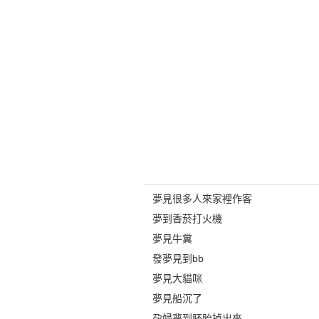
夢見很多人來家裡作客
夢到香菸打火機
夢見牛糞
發夢見到bb
夢見大貓咪
夢見船沉了
孕婦夢到胚胎掉出來