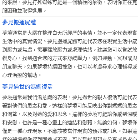
的來說，夢見打死蜘蛛可能是一個積極的象徵，表明你正在克
服困難並取得進展。
夢見搬運屍體
夢境通常是大腦在整理白天所經歷的事情，並不一定代表現實
生活中的真實情況。夢見搬運屍體可能代表您在現實生活中感
到壓力或焦慮，需要釋放壓力或處理情緒。建議您可以嘗試放
鬆身心，找到適合您的方式來舒緩壓力，例如運動、冥想或與
朋友聊天。如果夢境持續困擾您，也可以考慮尋求心理輔導或
心理治療的幫助。
夢見過世的媽媽復活
夢境通常是我們潛意識的表現，夢見過世的親人復活可能代表
著對他們的思念和愛。這樣的夢境可能反映出你對媽媽的思念
和渴望，以及對她的愛和思念。這樣的夢境可能讓你感到溫暖
和安慰，也許是一種心靈上的連結和慰藉。無論如何，夢境僅
僅是一種心理現象，不應該被當作現實的預兆或訊息。如果這
樣的夢境讓你感到困擾或不安，可以嘗試與親友分享或尋求心