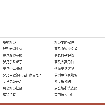
親吻解夢
解夢眼鏡破掉
夢到老闆生病
夢見食物被吃掉
夢見賭博贏錢
夢見獅子評價
夢見手珠斷了
夢見大獨角仙
夢見香菇號碼
連續夢到懷孕
夢見自殺被阻是什麼意思?
夢到魚代表幾號
夢見老公死左
解夢很多貓
周公解夢悟飯
周公解夢洗衣服
解夢行善
夢到被人抱住