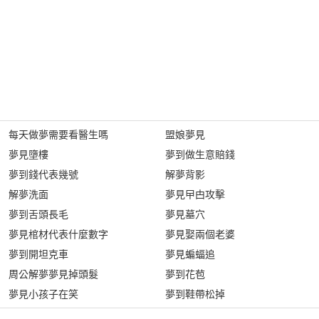
每天做夢需要看醫生嗎
盟娘夢見
夢見墮樓
夢到做生意賠錢
夢到錢代表幾號
解夢背影
解夢洗面
夢見曱甴攻擊
夢到舌頭長毛
夢見墓穴
夢見棺材代表什麼數字
夢見娶兩個老婆
夢到開坦克車
夢見蝙蝠追
周公解夢夢見掉頭髮
夢到花苞
夢見小孩子在笑
夢到鞋帶松掉