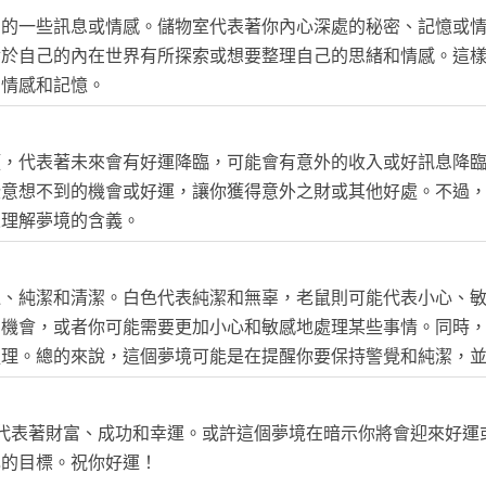
中的一些訊息或情感。儲物室代表著你內心深處的秘密、記憶或
對於自己的內在世界有所探索或想要整理自己的思緒和情感。這
的情感和記憶。
頭，代表著未來會有好運降臨，可能會有意外的收入或好訊息降
些意想不到的機會或好運，讓你獲得意外之財或其他好處。不過
來理解夢境的含義。
運、純潔和清潔。白色代表純潔和無辜，老鼠則可能代表小心、
的機會，或者你可能需要更加小心和敏感地處理某些事情。同時
處理。總的來說，這個夢境可能是在提醒你要保持警覺和純潔，
代表著財富、成功和幸運。或許這個夢境在暗示你將會迎來好運
己的目標。祝你好運！