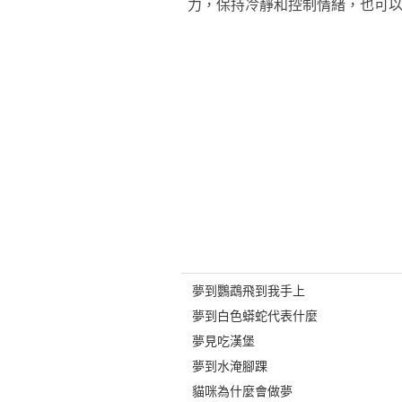
力，保持冷靜和控制情緒，也可
夢到鸚鵡飛到我手上
夢到白色蟒蛇代表什麼
夢見吃漢堡
夢到水淹腳踝
貓咪為什麼會做夢