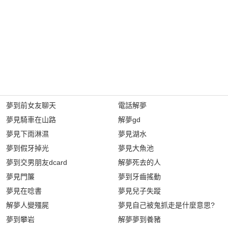
夢到前女友聊天
電話解夢
夢見騎車在山路
解夢gd
夢見下雨淋濕
夢見湖水
夢到假牙掉光
夢見大魚池
夢到交男朋友dcard
解夢死去的人
夢見門簾
夢到牙齒搖動
夢見在唸書
夢見兒子失蹤
解夢人變殭屍
夢見自己被鬼抓走是什麼意思?
夢到攀岩
解夢夢到養豬