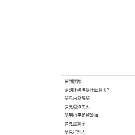
夢到腰酸
夢到摔碗碎是什麼意思?
夢見白發解夢
夢見爆炸失火
夢到指甲斷掉流血
夢見黑獅子
夢見打別人