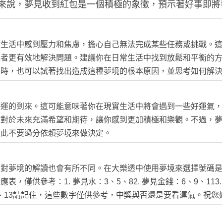
來說，夢見收到紅包是一個積極的象徵，預示著好事即將
實生活中感到壓力和焦慮，擔心自己無法完成某些任務或挑戰。
或者更有效地解決問題。建議你在日常生活中找到放鬆和平衡的
同時，也可以試著找出造成這種夢境的根本原因，並思考如何解
好運的到來。這可能意味著你在現實生活中將會遇到一些好運氣
你對於未來充滿希望和期待，讓你感到更加積極和樂觀。不過，
因此不要過分依賴夢境來做決定。
人對夢境的解讀也會有所不同。在大樂透中使用夢境來選擇號碼
僅供參考：1. 夢見水：3、5、82. 夢見金錢：6、9、113. 
1、4、13請記住，這些數字僅供參考，中獎與否還是要看運氣。祝您