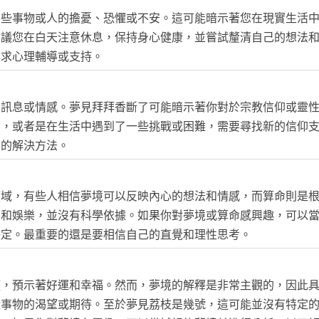
某些事物或人的擔憂、恐懼或不安。這可能暗示著您在現實生活
建議您在白天注意休息，保持身心健康，並嘗試釐清自己的想法
尋求心理輔導或支持。
的訊息或情感。夢見拜拜香斷了可能暗示著你對於宗教信仰或靈
念，或者是在生活中遇到了一些挑戰或困難，需要尋找新的信仰
應的解決方法。
領域，有些人相信夢境可以反映內心的想法和情感，而算命則是
仰和娛樂，並沒有科學依據。如果你對夢境或算命感興趣，可以
決定。最重要的還是要相信自己的直覺和理性思考。
頭，預示著好運和幸福。然而，夢境的解釋是非常主觀的，因此
些事物的渴望或期待。至於夢見荔枝是幾號，這可能並沒有特定