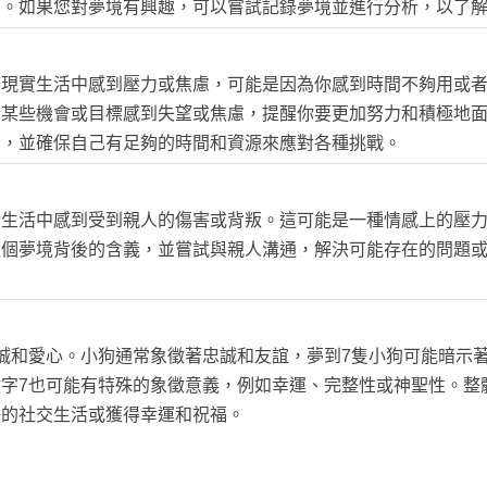
關。如果您對夢境有興趣，可以嘗試記錄夢境並進行分析，以了
在現實生活中感到壓力或焦慮，可能是因為你感到時間不夠用或
於某些機會或目標感到失望或焦慮，提醒你要更加努力和積極地
力，並確保自己有足夠的時間和資源來應對各種挑戰。
實生活中感到受到親人的傷害或背叛。這可能是一種情感上的壓
這個夢境背後的含義，並嘗試與親人溝通，解決可能存在的問題
誠和愛心。小狗通常象徵著忠誠和友誼，夢到7隻小狗可能暗示
字7也可能有特殊的象徵意義，例如幸運、完整性或神聖性。整
快的社交生活或獲得幸運和祝福。