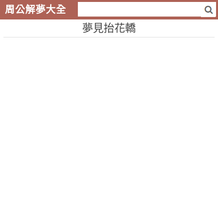
周公解夢大全
夢見抬花轎