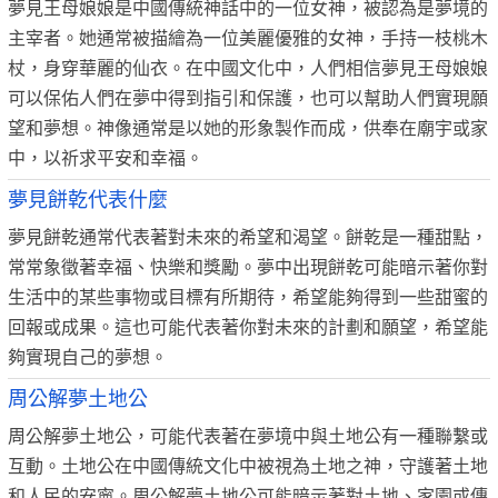
夢見王母娘娘是中國傳統神話中的一位女神，被認為是夢境的
主宰者。她通常被描繪為一位美麗優雅的女神，手持一枝桃木
杖，身穿華麗的仙衣。在中國文化中，人們相信夢見王母娘娘
可以保佑人們在夢中得到指引和保護，也可以幫助人們實現願
望和夢想。神像通常是以她的形象製作而成，供奉在廟宇或家
中，以祈求平安和幸福。
夢見餅乾代表什麼
夢見餅乾通常代表著對未來的希望和渴望。餅乾是一種甜點，
常常象徵著幸福、快樂和獎勵。夢中出現餅乾可能暗示著你對
生活中的某些事物或目標有所期待，希望能夠得到一些甜蜜的
回報或成果。這也可能代表著你對未來的計劃和願望，希望能
夠實現自己的夢想。
周公解夢土地公
周公解夢土地公，可能代表著在夢境中與土地公有一種聯繫或
互動。土地公在中國傳統文化中被視為土地之神，守護著土地
和人民的安寧。周公解夢土地公可能暗示著對土地、家園或傳