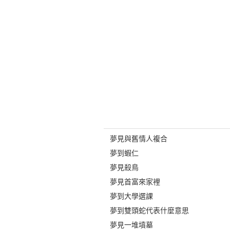
夢見與舊情人複合
夢到蝦仁
夢見殺鳥
夢見首富來家裡
夢到大學選課
夢到雙頭蛇代表什麼意思
夢見一堆墳墓