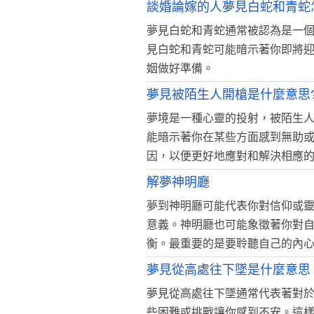
談婚論嫁的人夢見白蛇和青蛇
夢見白蛇和青蛇通常被認為是一
見白蛇和青蛇可能暗示著你即將
姻做好準備。
夢見被陌生人開槍是什麼意思
夢境是一種心靈的投射，被陌生
能暗示著你在某些方面感到無助
因，以便更好地應對和解決相應
解夢神明廳
夢到神明廳可能代表你對信仰或
意義。神明廳也可能象徵著你對
衡。最重要的是要聆聽自己的內
夢見從高處往下墜是什麼意思
夢見從高處往下墜通常代表著對
些困難或挑戰讓你感到不安。這