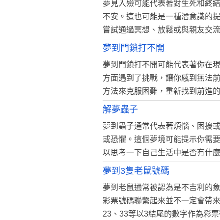
夢見入殮可能代表著對生死和終
不安。這也可能是一種潛意識的
嘗試通過冥想、放鬆或與親友交
夢到門鎖打不開
夢到門鎖打不開可能代表著你在
方面遇到了挑戰，讓你感到無法
方法來克服困難，重新找到前進
解夢蟲子
夢到蟲子通常代表著煩惱、困擾
或恐懼。這個夢境可能提示你需
以思考一下自己生活中是否有什
夢到3隻老鼠號碼
夢到老鼠通常被認為是不吉利的
彩票號碼聯繫起來並不一定會帶來
23、33等以3結尾的數字作為