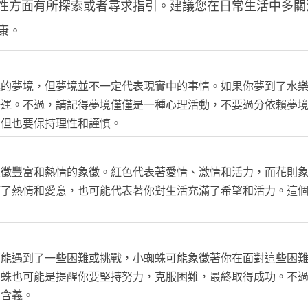
性方面有所探索或者尋求指引。建議您在日常生活中多關
康。
趣的夢境，但夢境並不一定代表現實中的事情。如果你夢到了水
好運。不過，請記得夢境僅僅是一種心理活動，不要過分依賴夢
，但也要保持理性和謹慎。
象徵豐富和熱情的象徵。紅色代表著愛情、激情和活力，而花則
滿了熱情和愛意，也可能代表著你對生活充滿了希望和活力。這
可能遇到了一些困難或挑戰，小蜘蛛可能象徵著你在面對這些困
蜘蛛也可能是提醒你要堅持努力，克服困難，最終取得成功。不
的含義。