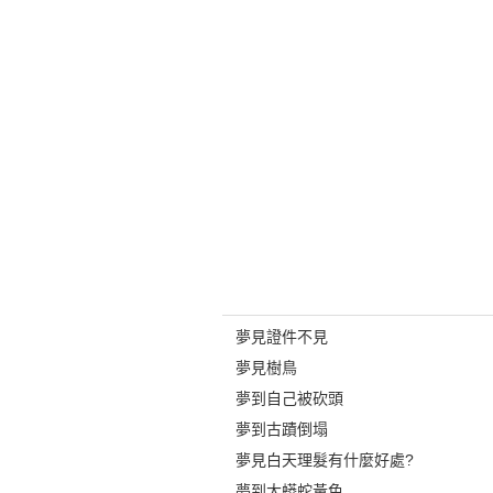
夢見證件不見
夢見樹鳥
夢到自己被砍頭
夢到古蹟倒塌
夢見白天理髮有什麼好處?
夢到大蟒蛇黃色