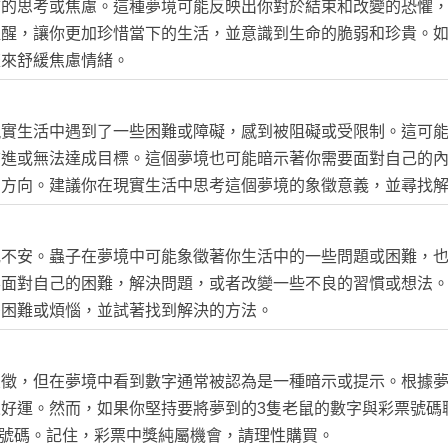
結的思考或焦慮。這種夢境可能反映出你對於結束和改變的恐懼
提醒，讓你更加珍惜當下的生活，並意識到生命的脆弱和珍貴。
流來舒緩焦慮情緒。
現實生活中遇到了一些困難或障礙，感到被阻礙或受限制。這可
前進或無法達成目標。這個夢境也可能暗示著你需要面對自己的
的方向。建議你在現實生活中思考這個夢境的象徵意義，並尋找
或不安。蟲子在夢境中可能象徵著你生活中的一些問題或困難，
要面對自己的困難，解決問題，或者改變一些不良的習慣或想法
麼困難或煩惱，並試著找到解決的方法。
象徵，但在夢境中看到數字通常被認為是一種暗示或提示。根據
好運。然而，如果你堅持要將夢到的3隻老鼠的數字與彩票號碼聯
彩票號碼。記住，彩票中獎純屬機會，請理性購買。