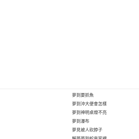
夢到要抓魚
夢到沖大便會怎樣
夢到神明桌燈不亮
夢到瀑布
夢見被人砍脖子
解夢夢到蛇來家裡