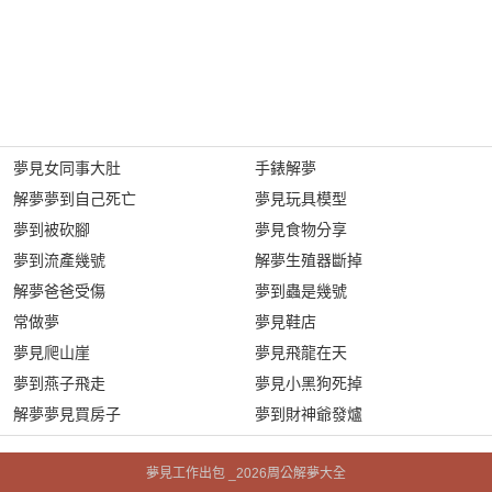
夢見女同事大肚
手錶解夢
解夢夢到自己死亡
夢見玩具模型
夢到被砍腳
夢見食物分享
夢到流產幾號
解夢生殖器斷掉
解夢爸爸受傷
夢到蟲是幾號
常做夢
夢見鞋店
夢見爬山崖
夢見飛龍在天
夢到燕子飛走
夢見小黑狗死掉
解夢夢見買房子
夢到財神爺發爐
夢見工作出包 _2026周公解夢大全