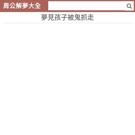
周公解夢大全
夢見孩子被鬼抓走