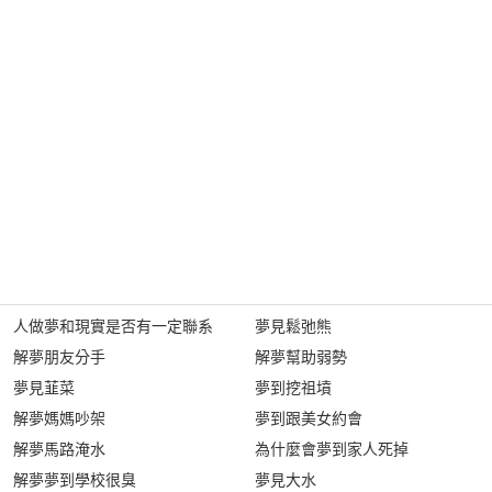
人做夢和現實是否有一定聯系
夢見鬆弛熊
解夢朋友分手
解夢幫助弱勢
夢見韮菜
夢到挖祖墳
解夢媽媽吵架
夢到跟美女約會
解夢馬路淹水
為什麼會夢到家人死掉
解夢夢到學校很臭
夢見大水