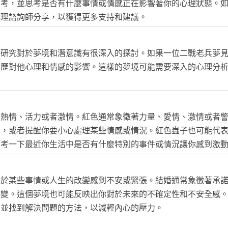
思考，並思考是否有什麼事情或情感正在影響著你的心理狀態。
心理諮詢師分享，以獲得更多支持和建議。
和研究對於夢境和潛意識有很深入的探討。如果一位二戰老兵夢
經歷對他心理和情感的影響。這樣的夢境可能需要深入的心理分
著熱情、活力或者激情。紅色通常象徵著力量、愛情、激情或者
力，或者提醒你要小心處理某些情感或情況。紅色蟲子也可能代
思考一下最近你生活中是否有什麼特別的事件或情況讓你感到激
對於某些事情或人生的改變感到不安或緊張。結婚通常象徵著承
轉變。這個夢境也可能反映出你對於未來的不確定性和不安全感
，並找到解決問題的方法，以減輕內心的壓力。