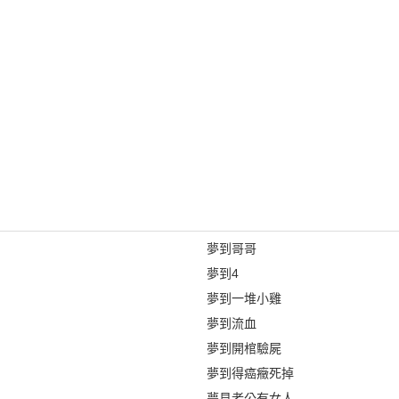
夢到哥哥
夢到4
夢到一堆小雞
夢到流血
夢到開棺驗屍
夢到得癌癥死掉
夢見老公有女人