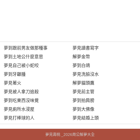
夢到跟前男友做那種事
夢見讀書寫字
夢到土地公什麼意思
解夢金幣
夢見自己被小蛇咬
夢到白鴿
夢到牙齦腫
夢見洗臉沒水
夢見著火
解夢貓頭鷹
夢見被人拿刀追殺
夢見前主管
夢到吃東西沒味覺
夢到拍肩膀
夢見廁所水浸屋
夢到大佛像
夢見打棒球的人
夢見結婚上頭
夢見壽桃 _2026周公解夢大全