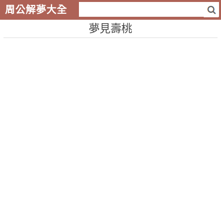
周公解夢大全
夢見壽桃