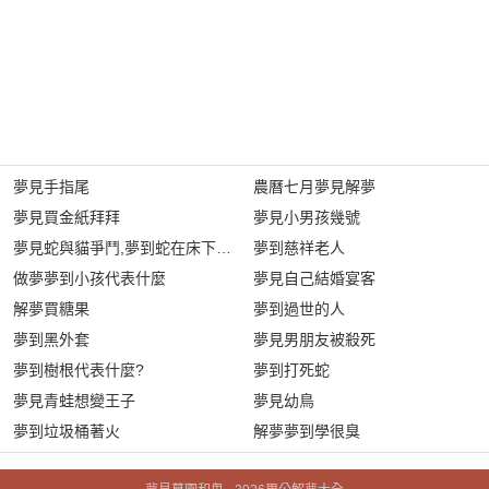
夢見手指尾
農曆七月夢見解夢
夢見買金紙拜拜
夢見小男孩幾號
夢見蛇與貓爭鬥,夢到蛇在床下是什麼意思?
夢到慈祥老人
做夢夢到小孩代表什麼
夢見自己結婚宴客
解夢買糖果
夢到過世的人
夢到黑外套
夢見男朋友被殺死
夢到樹根代表什麼?
夢到打死蛇
夢見青蛙想變王子
夢見幼鳥
夢到垃圾桶著火
解夢夢到學很臭