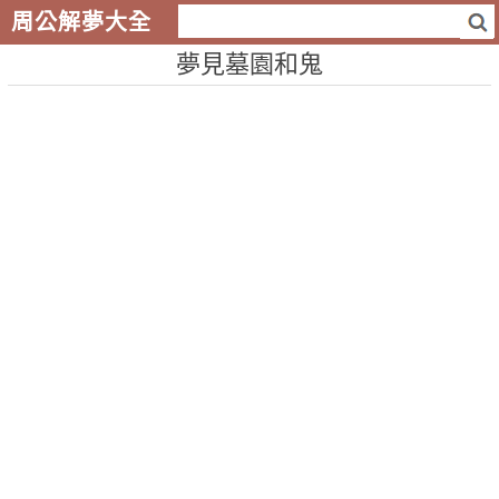
周公解夢大全
夢見墓園和鬼