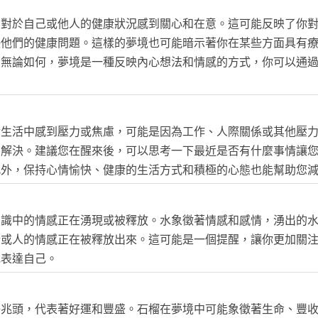
中對於自己或他人的健康狀況感到關心和在意。這可能反映了你
決他們的健康問題。這樣的夢境也可能暗示著你在某些方面具有
。無論如何，夢境是一種反映內心想法和情感的方式，你可以通
實生活中感到壓力或焦慮，可能是因為工作、人際關係或其他壓
和解決。建議您在醒來後，可以思考一下最近是否有什麼事情讓
此外，保持心情愉快、健康的生活方式和積極的心態也能幫助您
意識中的情感正在湧現或被釋放。水象徵著情感和感情，湧出的
情或人的情感正在被釋放出來。這可能是一個提醒，讓你更加關
地表達自己。
好兆頭，代表著好運和豐盛。石榴在夢境中可能象徵著生命、豐