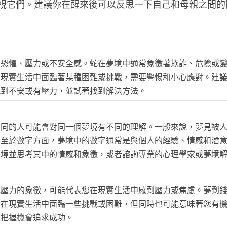
視它們。建議你在醒來後可以反思一下自己和母親之間的
的恐懼、壓力或不安全感。蛇在夢境中通常象徵著欺詐、危險或
在現實生活中面臨著某種困難或挑戰，需要警惕和小心應對。建
感到不安或有壓力，並試著找到解決方法。
不同的人可能會對同一個夢境有不同的理解。一般來說，夢見被
。至於數字方面，夢境中的數字通常是與個人的經驗、情感和潛
夢境並思考其中的情感和象徵，或者諮詢專業的心理學家或夢境
或壓力的象徵，可能代表您在現實生活中感到壓力或焦慮。夢到
您在現實生活中面臨一些挑戰或困難，但同時也可能意味著您有
並把握機會追求成功。