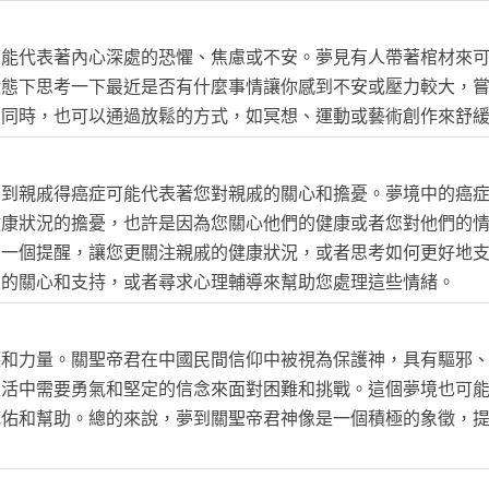
可能代表著內心深處的恐懼、焦慮或不安。夢見有人帶著棺材來
狀態下思考一下最近是否有什麼事情讓你感到不安或壓力較大，
。同時，也可以通過放鬆的方式，如冥想、運動或藝術創作來舒
夢到親戚得癌症可能代表著您對親戚的關心和擔憂。夢境中的癌
健康狀況的擔憂，也許是因為您關心他們的健康或者您對他們的
為一個提醒，讓您更關注親戚的健康狀況，或者思考如何更好地
您的關心和支持，或者尋求心理輔導來幫助您處理這些情緒。
護和力量。關聖帝君在中國民間信仰中被視為保護神，具有驅邪
生活中需要勇氣和堅定的信念來面對困難和挑戰。這個夢境也可
庇佑和幫助。總的來說，夢到關聖帝君神像是一個積極的象徵，