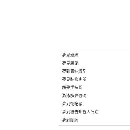
夢見蜥蜴
夢見厲鬼
夢到表妹懷孕
夢見裝修廁所
解夢手指斷
游泳解夢號碼
夢到蛇吃豬
夢到被告知親人死亡
夢到腳痛