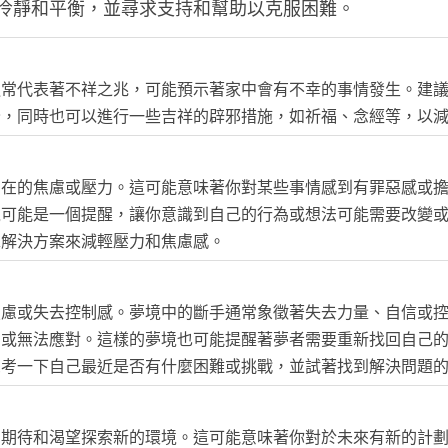
冷靜和平衡，並尋求支持和幫助以克服困難。
通常代表著不祥之兆，可能預示著家中會有不幸的事情發生。建
全，同時也可以進行一些吉祥的辟邪措施，如祈福、念經等，以
內在的焦慮或壓力。這可能意味著你對某些事情感到有罪惡感或
境可能是一個提醒，讓你意識到自己的行為或想法可能需要改變
求解決方案來減輕壓力和焦慮感。
焦慮或失去控制感。夢境中的斷手通常象徵著失去力量、自信或
助或無法應對。這樣的夢境也可能提醒著夢者需要重新找回自己
思考一下自己最近是否有什麼困難或挑戰，並試著找到解決問題
的期待和渴望探索新的環境。這可能意味著你對於未來有新的計