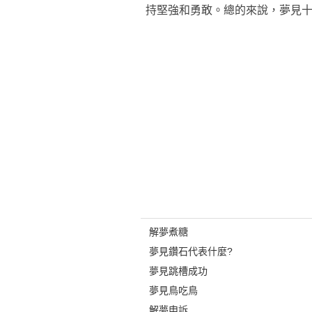
持堅強和勇敢。總的來說，夢見
解夢煮糖
夢見鑽石代表什麼?
夢見跳槽成功
夢見鳥吃鳥
解夢申訴