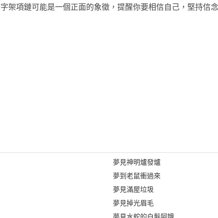
十字架項鏈可能是一個正面的象徵，提醒你要相信自己，堅持信
夢見神明爐發爐
夢到老鼠衝過來
夢見滿屋垃圾
夢見掉光眉毛
夢見水蛇的白髮阿娥