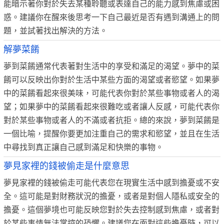
能暗示著你對於失去某種聆聽或表達自己的能力感到焦慮或困
惑。建議你在醒來後思考一下自己最近是否有遇到溝通上的問
題，並試著找出解決的方法。
解夢菜餚
夢到菜餚通常代表著對生活中的享受和滿足的渴望。夢中的菜
餚可以反映出你對於生活中某些方面的渴望或者慾望。如果夢
中的菜餚看起來很美味，可能代表你對於某些事物或者人的渴
望；如果夢中的菜餚看起來很難吃或者讓人反感，可能代表你
對於某些事物或者人的不滿或者抗拒。總的來說，夢到菜餚是
一個比喻，提醒你要更加注重自己的需求和慾望，並且在生活
中尋找到真正讓自己感到滿足和快樂的事物。
夢見家裡的錢被偷走是什麼意思
夢見家裡的錢被偷走可能代表您在現實生活中感到擔憂或不安
全。這可能是對財務狀況的擔憂，或者是對個人隱私或安全的
擔憂。這個夢境也可能反映您對於失去控制感到焦慮，或者對
於某些事情無法掌控的恐懼。建議您在面對這些擔憂時，可以