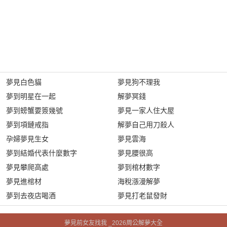
夢見白色貓
夢見狗不理我
夢到明星在一起
解夢冥錢
夢到螃蟹要簽幾號
夢見一家人住大屋
夢到項鏈戒指
解夢自己用刀殺人
孕婦夢見生女
夢見雲海
夢到結婚代表什麼數字
夢見腰很高
夢見攀爬高處
夢到棺材數字
夢見進棺材
海稅漲漫解夢
夢到去夜店喝酒
夢見打老鼠發財
夢見前女友找我 _2026周公解夢大全