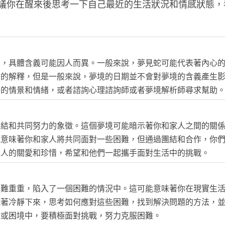
議你在醒來後思考一下自己最近的生活狀況和情感狀態，
示，具體含義可能因人而異。一般來說，夢見蛇可能代表著內心
同的解釋，但是一般來說，夢境的日期並不會對夢境的含義產生
中的情景和情緒，或者諮詢心理諮詢師或者夢境解析師尋求幫助
團結和共同努力的象徵。這個夢境可能暗示著你和家人之間的關
能意味著你和家人將共同面對一些困難，但通過團結和合作，你
家人的關愛和珍惜，希望和他們一起攜手面對生活中的挑戰。
困難重重，陷入了一個困難的情況中。這可能意味著你在現實生
試著冷靜下來，思考如何應對這些困難，找到解決問題的方法，
緒或困境中，要積極面對挑戰，努力克服困難。