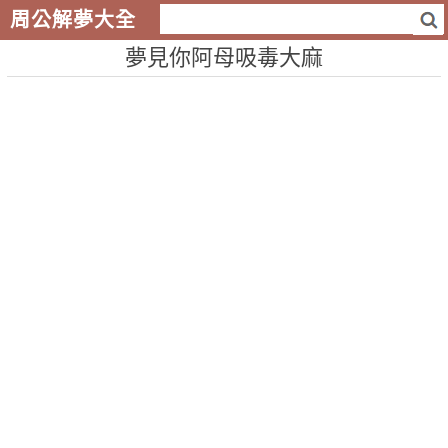
周公解夢大全
夢見你阿母吸毒大麻