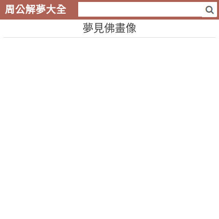
周公解夢大全
夢見佛畫像