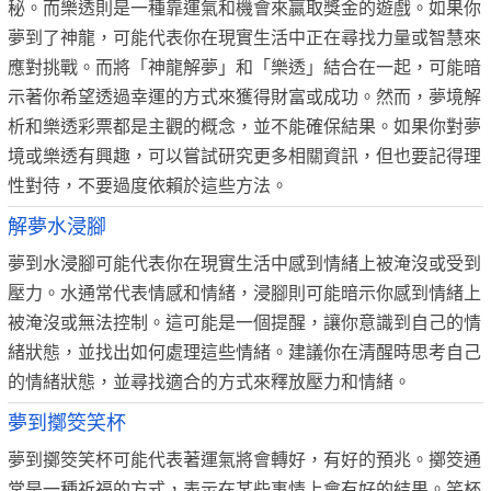
秘。而樂透則是一種靠運氣和機會來贏取獎金的遊戲。如果你
夢到了神龍，可能代表你在現實生活中正在尋找力量或智慧來
應對挑戰。而將「神龍解夢」和「樂透」結合在一起，可能暗
示著你希望透過幸運的方式來獲得財富或成功。然而，夢境解
析和樂透彩票都是主觀的概念，並不能確保結果。如果你對夢
境或樂透有興趣，可以嘗試研究更多相關資訊，但也要記得理
性對待，不要過度依賴於這些方法。
解夢水浸腳
夢到水浸腳可能代表你在現實生活中感到情緒上被淹沒或受到
壓力。水通常代表情感和情緒，浸腳則可能暗示你感到情緒上
被淹沒或無法控制。這可能是一個提醒，讓你意識到自己的情
緒狀態，並找出如何處理這些情緒。建議你在清醒時思考自己
的情緒狀態，並尋找適合的方式來釋放壓力和情緒。
夢到擲筊笑杯
夢到擲筊笑杯可能代表著運氣將會轉好，有好的預兆。擲筊通
常是一種祈福的方式，表示在某些事情上會有好的結果。笑杯