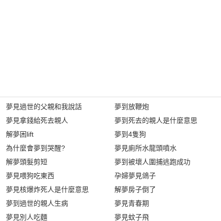
夢見過世的父親和我說話
夢到放鞭炮
夢見拿錢給死去親人
夢到死去的親人是什麼意思
解夢困lift
夢到4隻狗
為什麼會夢到哭醒?
夢見廁所水龍頭噴水
解夢頭髮剪短
夢到被壞人圍捕逃跑成功
夢見喂狗吃東西
孕婦夢見鴿子
夢見核爆炸死人是什麼意思
解夢房子倒了
夢到過世的親人生病
夢見青春期
夢見別人吃麵
夢見蚊子飛