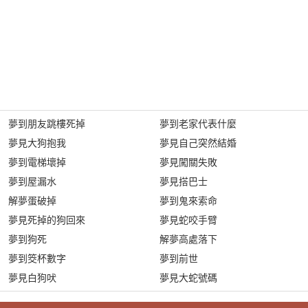
夢到朋友跳樓死掉
夢到老家代表什麼
夢見大狗抱我
夢見自己突然結婚
夢到電梯壞掉
夢見闖關失敗
夢到屋漏水
夢見搭巴士
解夢蛋破掉
夢到鬼來索命
夢見死掉的狗回來
夢見蛇咬手臂
夢到狗死
解夢高處落下
夢到筊杯數字
夢到前世
夢見白狗吠
夢見大蛇號碼