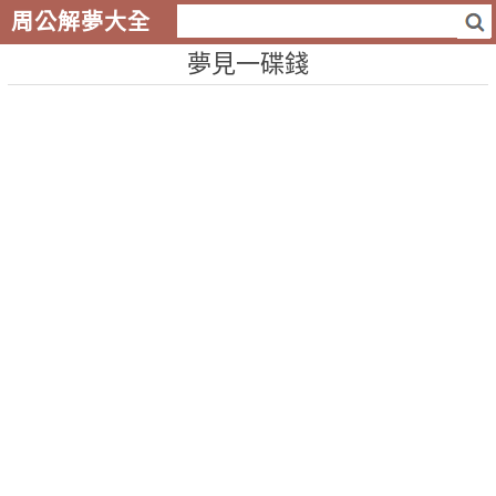
周公解夢大全
夢見一碟錢