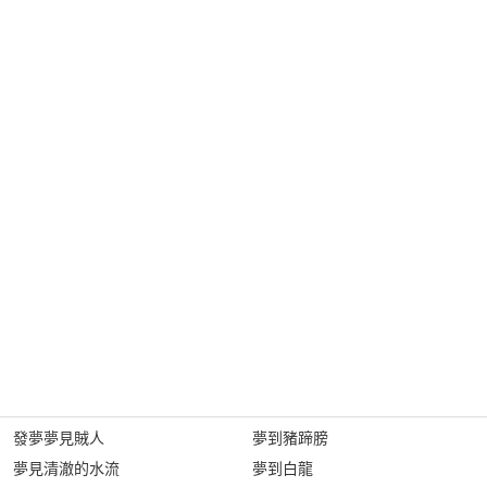
發夢夢見賊人
夢到豬蹄膀
夢見清澈的水流
夢到白龍