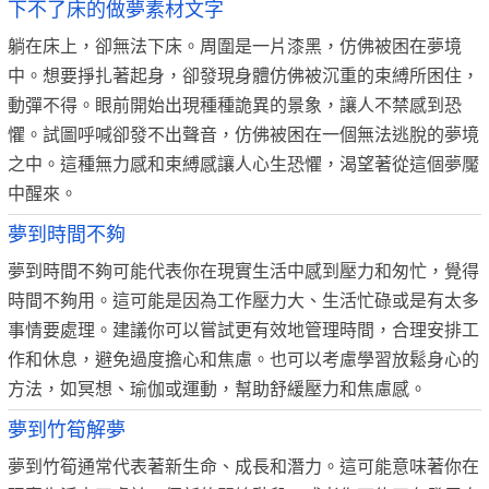
下不了床的做夢素材文字
躺在床上，卻無法下床。周圍是一片漆黑，仿佛被困在夢境
中。想要掙扎著起身，卻發現身體仿佛被沉重的束縛所困住，
動彈不得。眼前開始出現種種詭異的景象，讓人不禁感到恐
懼。試圖呼喊卻發不出聲音，仿佛被困在一個無法逃脫的夢境
之中。這種無力感和束縛感讓人心生恐懼，渴望著從這個夢魘
中醒來。
夢到時間不夠
夢到時間不夠可能代表你在現實生活中感到壓力和匆忙，覺得
時間不夠用。這可能是因為工作壓力大、生活忙碌或是有太多
事情要處理。建議你可以嘗試更有效地管理時間，合理安排工
作和休息，避免過度擔心和焦慮。也可以考慮學習放鬆身心的
方法，如冥想、瑜伽或運動，幫助舒緩壓力和焦慮感。
夢到竹筍解夢
夢到竹筍通常代表著新生命、成長和潛力。這可能意味著你在