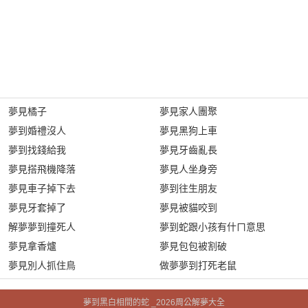
夢見橘子
夢見家人團聚
夢到婚禮沒人
夢見黑狗上車
夢到找錢給我
夢見牙齒亂長
夢見搭飛機降落
夢見人坐身旁
夢見車子掉下去
夢到往生朋友
夢見牙套掉了
夢見被貓咬到
解夢夢到撞死人
夢到蛇跟小孩有什ㄇ意思
夢見拿香爐
夢見包包被割破
夢見別人抓住鳥
做夢夢到打死老鼠
夢到黑白相間的蛇 _2026周公解夢大全