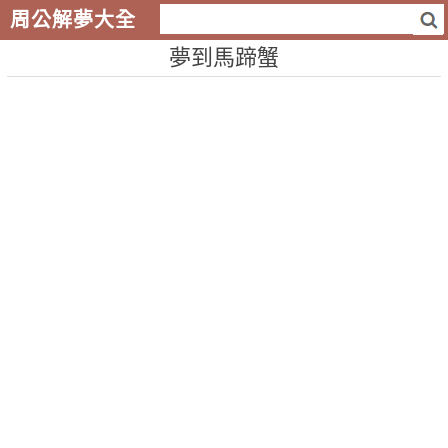
周公解夢大全
夢到馬蹄蟹