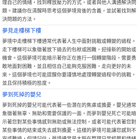
理自己的情緒，找到釋放壓力的方式，或者與他人溝通解決問
題。建議你在清醒時思考這個夢境背後的含義，並試著找到解
決問題的方法。
夢見走樓梯下樓
夢境中走樓梯下樓通常代表著人生中面對挑戰或轉變的過程。
走下樓梯可以象徵著放下過去的包袱或困難，迎接新的開始或
機會。這個夢境可能暗示著你正在進行一個轉變階段，需要勇
敢地面對困難，並且相信自己能夠克服困難，走向更好的未
來。這個夢境也可能提醒你要謹慎地處理轉變過程中的挑戰，
並且保持積極的態度。
夢到死掉的嬰兒
夢到死掉的嬰兒可能代表著一些潛在的焦慮或擔憂。嬰兒通常
象徵著無辜、無助和需要保護的一面，而夢到嬰兒死亡可能暗
示著您對某些事情感到無助或無法控制，或者可能代表著您對
某些事情的結束或失去感到擔憂。這樣的夢境可能讓您感到不
安或難過，但請記住，夢境通常是大腦在整理日常經歷和情緒