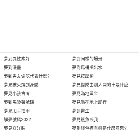
夢到異性緣好
夢到同樣的場景
夢到漫畫
夢到馬桶噴出水
夢到男友偷吃代表什麼?
夢見按摩椅
夢見被火燒到身體
夢見搭乘由別人開的車是什麼意思
夢見小孩會冷
夢見滿地黃金
夢到馬鈴薯號碼
夢見蟲在地上爬行
夢見甩手指甲
夢到醫生
解夢號碼2022
夢見鯊魚咬我
夢見穿洋裝
夢到錢包裡有錢是什麼意思?