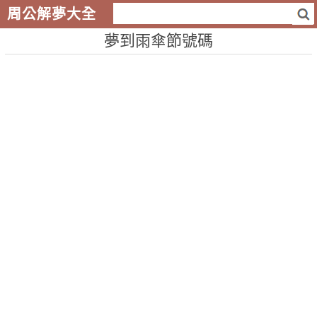
周公解夢大全
夢到雨傘節號碼