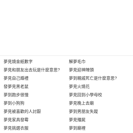
夢見燒金紙數字
解夢毛巾
夢見和朋友出去玩是什麼意思?
夢見迎神陣頭
夢見自己婚禮
夢到親戚死亡是什麼意思?
發夢見黑老鼠
夢見火燒花
夢到跑步很慢
夢見回到小學母校
夢到小狗狗
夢見晚上去廟
夢見被喜歡的人討厭
夢到男朋友失蹤
夢見家具發霉
夢見殭屍
夢見挑選衣服
夢到廟裡