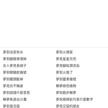
夢到浴室有水
夢到火燒家
夢到腳踏車壞掉
夢見星星月亮
女人夢見長胡子
夢見腳趾頭流血
夢到眼鏡蛇幾號
夢到火熄了
夢到雞頭斷掉
夢到靈車幾號
夢見衣不稱身
解夢綠色植物
夢到撿錢什麼意思
夢到跑步解夢
解夢魚游出沙灘
夢到兩條蛇代表什麼數字
夢到臭豆腐
夢見交惡的朋友