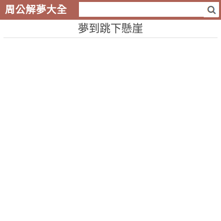
周公解夢大全
夢到跳下懸崖