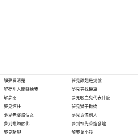
解夢看清楚
夢見雞翅是幾號
解夢別人開藥給我
夢見尋找機車
解夢雨
夢見吸血鬼代表什麼
夢見煙柱
夢見獅子撒嬌
夢見老婆殺個女
夢見責備別人
夢到蠟燭融化
夢到祖先香爐發爐
夢見豬腳
解夢鬼小孩