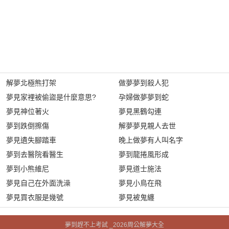
解夢北極熊打架
做夢夢到殺人犯
夢見家裡被偷盜是什麼意思?
孕婦做夢夢到蛇
夢見神位著火
夢見黑鶴勾連
夢到跌倒擦傷
解夢夢見親人去世
夢見遺失腳踏車
晚上做夢有人叫名字
夢到去醫院看醫生
夢到龍捲風形成
夢到小熊維尼
夢見道士施法
夢見自己在外面洗澡
夢見小鳥在飛
夢見買衣服是幾號
夢見被鬼纏
夢到趕不上考試 _2026周公解夢大全