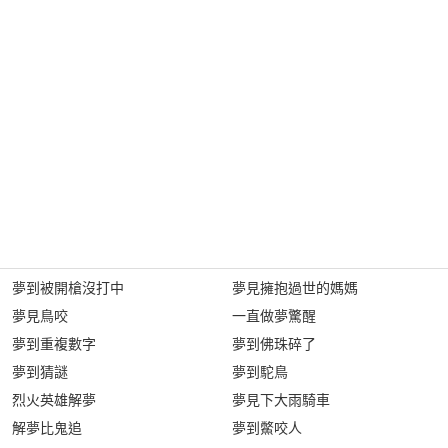
夢到被開槍沒打中
夢見擁抱過世的媽媽
夢見鳥咬
一直做夢驚醒
夢到重複數字
夢到佛珠碎了
夢到猜謎
夢到駝鳥
烈火英雄解夢
夢見下大雨騎車
解夢比鬼追
夢到鱉咬人