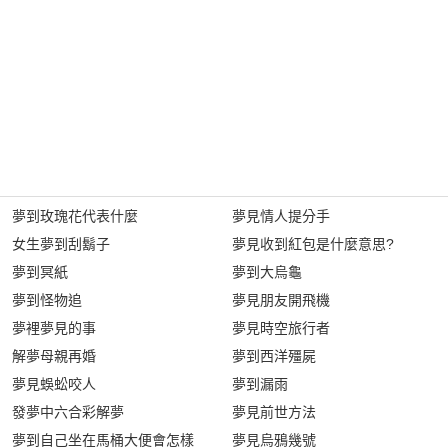
夢到玫瑰花代表什麼
夢見情人提分手
女生夢到刮鬍子
夢見收到紅包是什麼意思?
夢到冥紙
夢到大烏龜
夢到怪物追
夢見朋友開飛機
夢裡夢見的事
夢見時空旅行者
解夢母親再婚
夢到西洋殭屍
夢見蜈蚣咬人
夢到漏雨
發夢中六合彩解夢
夢見前世方法
夢到自己坐在馬桶大便會怎樣
夢見烏鴉幾號