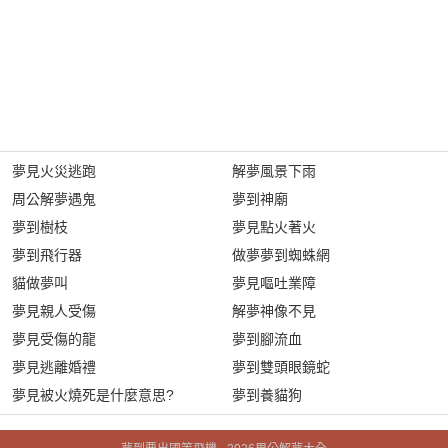
夢見火災逃跑
解夢風景下雨
周公解夢遇鬼
夢到神廟
夢到樹枝
夢見點火著火
夢到飛行器
做夢夢到蜘蛛網
貓做夢叫
夢見嘔吐業障
夢見親人受傷
解夢神像不見
夢見受傷的龍
夢到腳流血
夢見逃離婚禮
夢到雙頭眼鏡蛇
夢見被火燒死是什麼意思?
夢到養貓狗