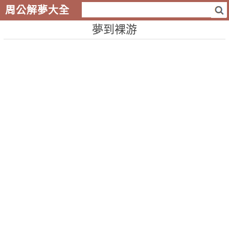
周公解夢大全
夢到裸游