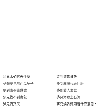
夢見水蛇代表什麼
夢到海龜被殺
孕婦夢見吃西瓜多子
夢到屍塊代表什麼
夢到表哥簽幾號
夢到愛人去世
夢見找不到書包
夢見海嘯土石流
夢見寶寶哭
夢見燒香拜廟是什麼意思?