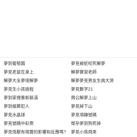
夢到葡萄園
夢見被蛇咬死解夢
夢見老鼠在身上
解夢實習老師
解夢大全夢境解夢
解夢夢見男友生病大哭
夢見生小孩過程
夢見數字21
夢到家裡重新裝潢
周公解夢上山
夢到槍斃犯人
夢見掉下山
夢見水晶球
夢見項鍊號碼
夢見號碼中彩票
懷孕夢到狗死掉
夢見怪獸有現實的影響和反應嗎?
夢見小鳥飛來