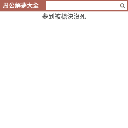
周公解夢大全
夢到被槍決沒死