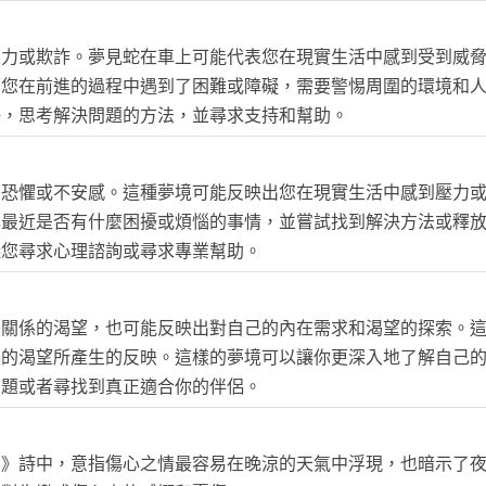
壓力或欺詐。夢見蛇在車上可能代表您在現實生活中感到受到威
著您在前進的過程中遇到了困難或障礙，需要警惕周圍的環境和
靜，思考解決問題的方法，並尋求支持和幫助。
的恐懼或不安感。這種夢境可能反映出您在現實生活中感到壓力
己最近是否有什麼困擾或煩惱的事情，並嘗試找到解決方法或釋
議您尋求心理諮詢或尋求專業幫助。
密關係的渴望，也可能反映出對自己的內在需求和渴望的探索。
侶的渴望所產生的反映。這樣的夢境可以讓你更深入地了解自己
問題或者尋找到真正適合你的伴侶。
夕》詩中，意指傷心之情最容易在晚涼的天氣中浮現，也暗示了