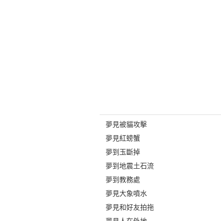
夢見被貓攻擊
夢見紅螃蟹
夢到玉斷掉
夢到地震土石流
夢到教務處
夢見大象噴水
夢見和好友拍拖