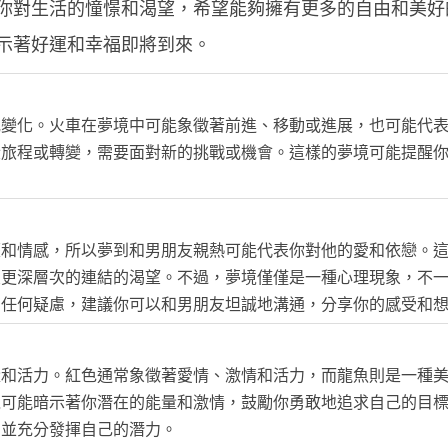
你對生活的憧憬和渴望，希望能夠擁有更多的自由和美好
示著好運和幸福即將到來。
或變化。火車在夢境中可能象徵著前進、移動或進展，也可能代
段旅程或轉變，需要面對新的挑戰或機會。這樣的夢境可能提醒
歷和情感，所以夢到和男朋友親熱可能代表你對他的愛和依戀。
友更深層次的連結的渴望。不過，夢境僅僅是一種心理現象，不
有任何疑慮，建議你可以和男朋友坦誠地溝通，分享你的感受和
量和活力。紅色通常象徵著愛情、激情和活力，而龍魚則是一種
境可能暗示著你潛在的能量和激情，鼓勵你勇敢地追求自己的目
，並充分發揮自己的潛力。