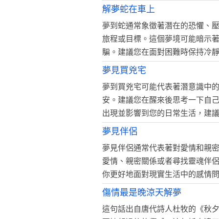
解夢蛇在車上
夢到蛇通常象徵著潛在的恐懼、
旅程或目標。這個夢境可能暗示
騙。建議您在面對困難時保持冷
夢見買兇宅
夢到買兇宅可能代表著潛意識中
安。建議您在醒來後思考一下自
出現並影響到您的日常生活，建
夢見伴侶
夢見伴侶通常代表著對愛情和親
愛情、親密關係或者尋找靈魂伴
你更好地面對現實生活中的感情
傷情最是晚涼天解夢
這句話出自唐代詩人杜牧的《秋