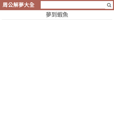
周公解夢大全
夢到蝦魚