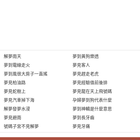
解夢雨天
夢到黃狗樂透
夢到電線走火
夢見客人
夢到風很大房子一直搖
夢見趕走老虎
夢見柏油路
夢見經驗值前後排
夢見蛇樹上
夢見龍在天上飛號碼
夢見汽車掉下海
孕婦夢到狗代表什麼
解夢發夢水浸
夢到神轎是什麼意思
夢見避雨
夢到長牙齒
號碼子宮不見解夢
夢見牙痛