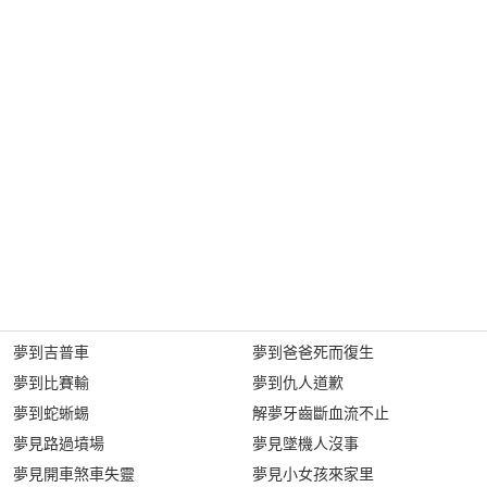
夢到吉普車
夢到爸爸死而復生
夢到比賽輸
夢到仇人道歉
夢到蛇蜥蜴
解夢牙齒斷血流不止
夢見路過墳場
夢見墜機人沒事
夢見開車煞車失靈
夢見小女孩來家里