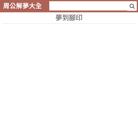
周公解夢大全
夢到腳印