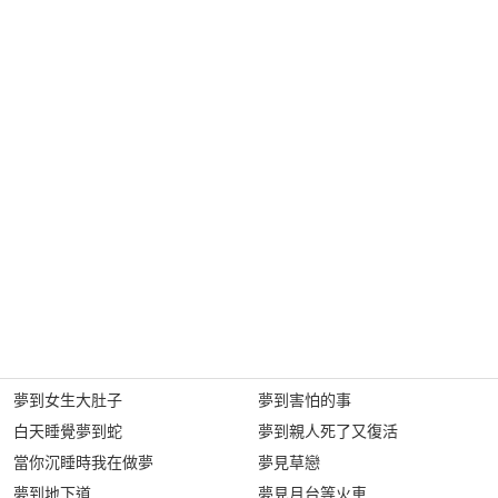
夢到女生大肚子
夢到害怕的事
白天睡覺夢到蛇
夢到親人死了又復活
當你沉睡時我在做夢
夢見草戀
夢到地下道
夢見月台等火車