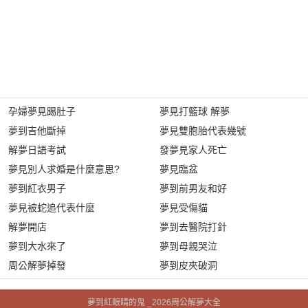
孕婦夢見踢肚子
夢見打籃球 解夢
夢到吉他斷掉
夢見雙胞胎代表幾號
解夢日語考試
發夢見家人死亡
夢見別人求婚是什麼意思?
夢見臨盆
夢到紅衣男子
夢到前男友和好
夢見被蛇追代表什麼
夢見受傷貓
解夢開店
夢到去醫院打針
夢到大水來了
夢到母親哭泣
周公解夢掉發
夢到皮夾破洞
夢到紅眼睛的鬼 _2026周公解夢大全