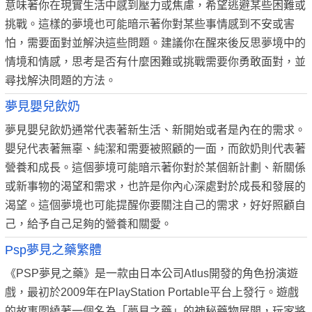
意味著你在現實生活中感到壓力或焦慮，希望逃避某些困難或
挑戰。這樣的夢境也可能暗示著你對某些事情感到不安或害
怕，需要面對並解決這些問題。建議你在醒來後反思夢境中的
情境和情感，思考是否有什麼困難或挑戰需要你勇敢面對，並
尋找解決問題的方法。
夢見嬰兒飲奶
夢見嬰兒飲奶通常代表著新生活、新開始或者是內在的需求。
嬰兒代表著無辜、純潔和需要被照顧的一面，而飲奶則代表著
營養和成長。這個夢境可能暗示著你對於某個新計劃、新關係
或新事物的渴望和需求，也許是你內心深處對於成長和發展的
渴望。這個夢境也可能提醒你要關注自己的需求，好好照顧自
己，給予自己足夠的營養和關愛。
Psp夢見之藥繁體
《PSP夢見之藥》是一款由日本公司Atlus開發的角色扮演遊
戲，最初於2009年在PlayStation Portable平台上發行。遊戲
的故事圍繞著一個名為「夢見之藥」的神秘藥物展開，玩家將