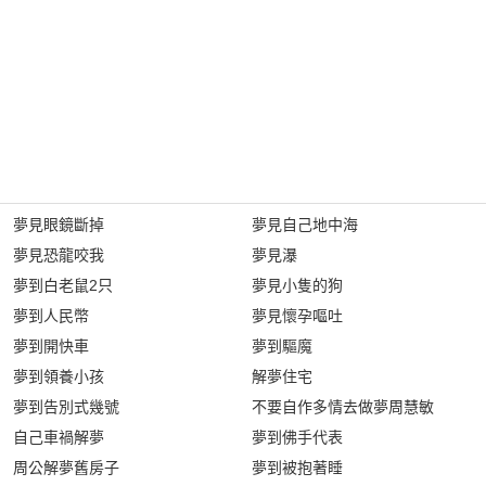
夢見眼鏡斷掉
夢見自己地中海
夢見恐龍咬我
夢見瀑
夢到白老鼠2只
夢見小隻的狗
夢到人民幣
夢見懷孕嘔吐
夢到開快車
夢到驅魔
夢到領養小孩
解夢住宅
夢到告別式幾號
不要自作多情去做夢周慧敏
自己車禍解夢
夢到佛手代表
周公解夢舊房子
夢到被抱著睡