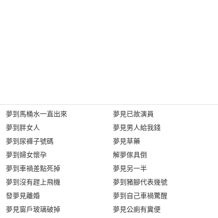
夢到馬桶水一直出來
夢見已故演員
夢到胖女人
夢見男人給我錢
夢到尿褲子號碼
夢見草藥
夢到婦女懷孕
解夢傢具倒
夢到車禍差點死掉
夢見另一半
夢到沒有趕上飛機
夢到豬腳代表幾號
發夢見離婚
夢到自己車禍驚醒
夢見窗戶玻璃破掉
夢見公廁有糞便